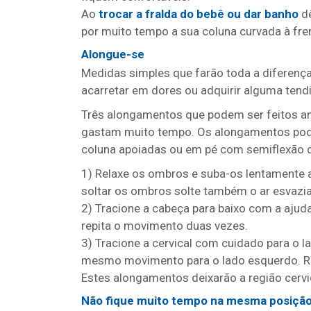
Ao
trocar a fralda do bebê ou dar banho
dê
por muito tempo a sua coluna curvada à fre
Alongue-se
Medidas simples que farão toda a diferença
acarretar em dores ou adquirir alguma tendi
Três alongamentos que podem ser feitos an
gastam muito tempo. Os alongamentos pode
coluna apoiadas ou em pé com semiflexão d
1) Relaxe os ombros e suba-os lentamente 
soltar os ombros solte também o ar esvazia
2) Tracione a cabeça para baixo com a aju
repita o movimento duas vezes.
3) Tracione a cervical com cuidado para o l
mesmo movimento para o lado esquerdo. Rep
Estes alongamentos deixarão a região cervic
Não fique muito tempo na mesma posiçã