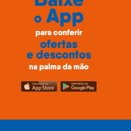
Baixe
App
o
para conferir
ofertas
e descontos
na palma da mão