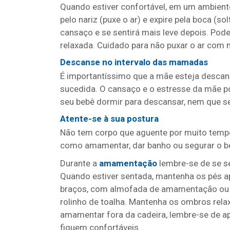
Quando estiver confortável, em um ambiente 
pelo nariz (puxe o ar) e expire pela boca (so
cansaço e se sentirá mais leve depois. Pode
relaxada. Cuidado para não puxar o ar com m
Descanse no intervalo das mamadas
É importantíssimo que a mãe esteja desca
sucedida. O cansaço e o estresse da mãe po
seu bebê dormir para descansar, nem que sej
Atente-se à sua postura
Não tem corpo que aguente por muito tempo
como amamentar, dar banho ou segurar o b
Durante a
amamentação
lembre-se de se se
Quando estiver sentada, mantenha os pés a
braços, com almofada de amamentação ou 
rolinho de toalha. Mantenha os ombros relax
amamentar fora da cadeira, lembre-se de ap
fiquem confortáveis.