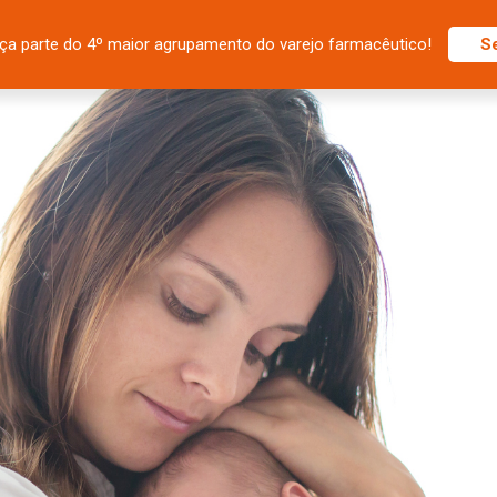
ça parte do 4º maior agrupamento do varejo farmacêutico!
S