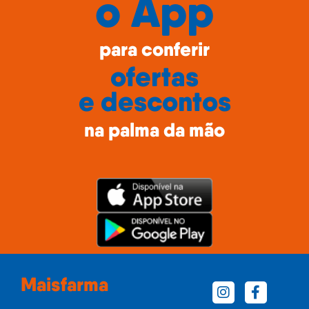
o
App
para conferir
ofertas
e descontos
na palma da mão
Maisfarma