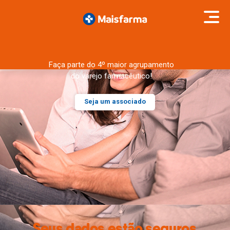
Faça parte do 4º maior agrupamento
do varejo farmacêutico!
Seja um associado
Seus dados estão seguros