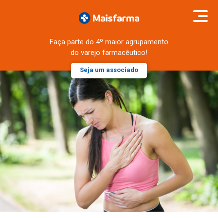
Faça parte do 4º maior agrupamento
do varejo farmacêutico!
Seja um associado