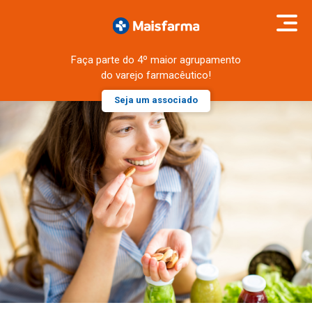
Faça parte do 4º maior agrupamento
do varejo farmacêutico!
Seja um associado