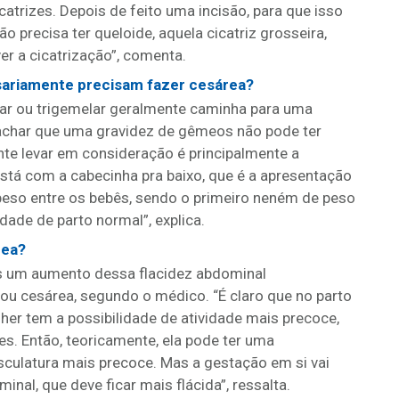
atrizes. Depois de feito uma incisão, para que isso
não precisa ter queloide, aquela cicatriz grosseira,
er a cicatrização”, comenta.
ariamente precisam fazer cesárea?
lar ou trigemelar geralmente caminha para uma
achar que uma gravidez de gêmeos não pode ter
nte levar em consideração é principalmente a
está com a cabecinha pra baixo, que é a apresentação
peso entre os bebês, sendo o primeiro neném de peso
ade de parto normal”, explica.
rea?
s um aumento dessa flacidez abdominal
ou cesárea, segundo o médico. “É claro que no parto
her tem a possibilidade de atividade mais precoce,
es. Então, teoricamente, ela pode ter uma
sculatura mais precoce. Mas a gestação em si vai
al, que deve ficar mais flácida”, ressalta.