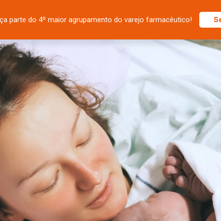
ça parte do 4º maior agrupamento do varejo farmacêutico!
S