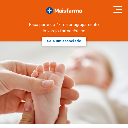
Faça parte do 4º maior agrupamento
do varejo farmacêutico!
Seja um associado