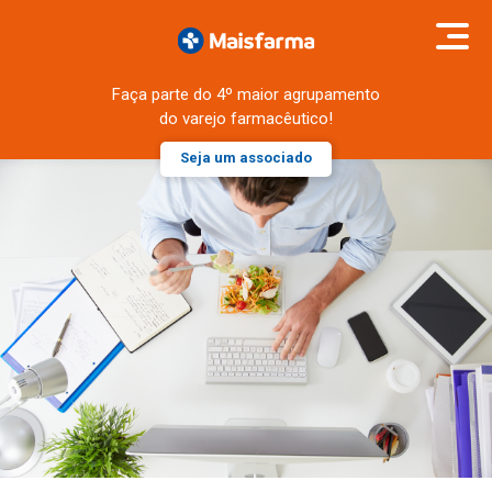
Faça parte do 4º maior agrupamento
do varejo farmacêutico!
Seja um associado